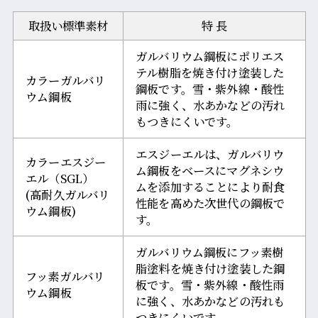
取扱い標準素材
特 長
ガルバリウム鋼板にポリエス
テル樹脂を焼き付け塗装した
カラーガルバリ
鋼板です。雪・紫外線・酸性
ウム鋼板
雨に強く、水あかなどの汚れ
もつきにくいです。
エスジーエルは、ガルバリウ
カラーエスジー
ム鋼板をベースにマグネシウ
エル（SGL）
ムを添加することにより耐食
(高耐久ガルバリ
性能を高めた次世代の鋼板で
ウム鋼板)
す。
ガルバリウム鋼板にフッ素樹
脂塗料を焼き付け塗装した鋼
フッ素ガルバリ
板です。雪・紫外線・酸性雨
ウム鋼板
に強く、水あかなどの汚れも
つきにくいです。