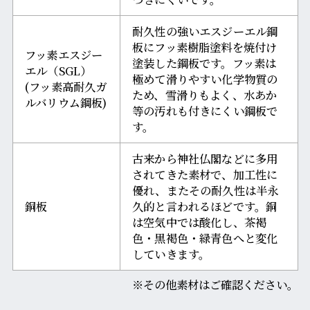
耐久性の強いエスジーエル鋼
板にフッ素樹脂塗料を焼付け
フッ素エスジー
塗装した鋼板です。フッ素は
エル（SGL）
極めて滑りやすい化学物質の
(フッ素高耐久ガ
ため、雪滑りもよく、水あか
ルバリウム鋼板)
等の汚れも付きにくい鋼板で
す。
古来から神社仏閣などに多用
されてきた素材で、加工性に
優れ、またその耐久性は半永
銅板
久的と言われるほどです。銅
は空気中では酸化し、茶褐
色・黒褐色・緑青色へと変化
していきます。
※その他素材はご確認ください。