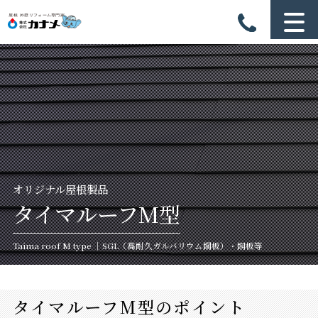
オリジナル屋根製品
タイマルーフM型
Taima roof M type ｜SGL（高耐久ガルバリウム鋼板）・銅板等
タイマルーフM型のポイント