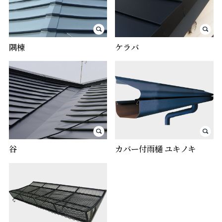
隅棟
ケラバ
谷
カバー付雨樋 ユキノキ